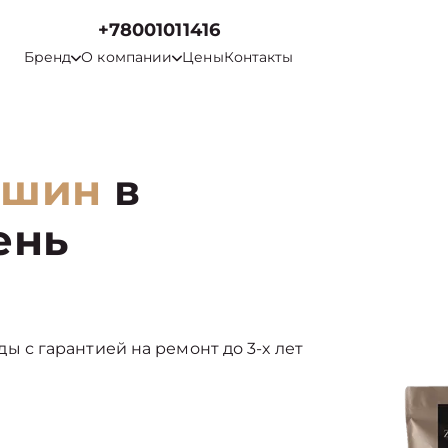
+78001011416
Бренд
О компании
Цены
Контакты
ашин
в
ень
енды с гарантией на ремонт до 3-х лет