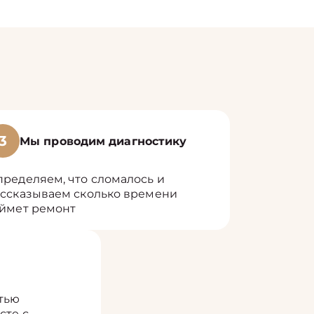
3
Мы проводим диагностику
ределяем, что сломалось и
ссказываем сколько времени
ймет ремонт
тью
сте с