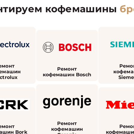
нтируем кофемашины
бр
емонт
Ремо
Ремонт
емашин
кофем
кофемашин Bosch
ctrolux
Sieme
Ремонт
емонт
Ремо
кофемашин
ашин Bork
кофемашин