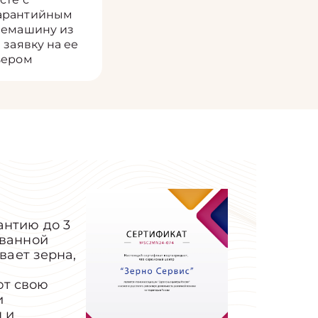
гарантийным
фемашину из
 заявку на ее
ьером
антию до 3
ованной
вает зерна,
ют свою
и
 и