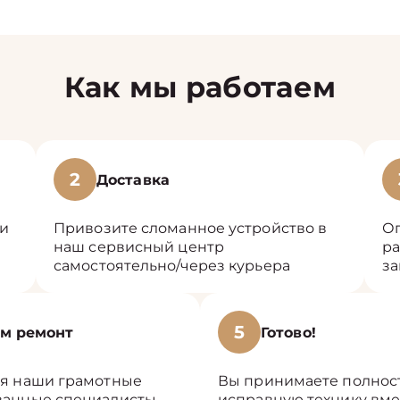
Как мы работаем
2
Доставка
ли
Привозите сломанное устройство в
Оп
наш сервисный центр
ра
самостоятельно/через курьера
за
5
м ремонт
Готово!
я наши грамотные
Вы принимаете полнос
анные специалисты
исправную технику вме